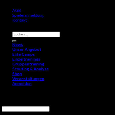
AGB
Spieleranmeldung
Kontakt
Copyright 2026 ©
9011Soccer.com
Suchen
nach:
News
Unser Angebot
Elite Camps
Einzeltrainings
Gruppentraining
Scouting & Analyse
Shop
Veranstaltungen
Anmelden
Anmelden
Benutzername oder E-Mail-Adresse
*