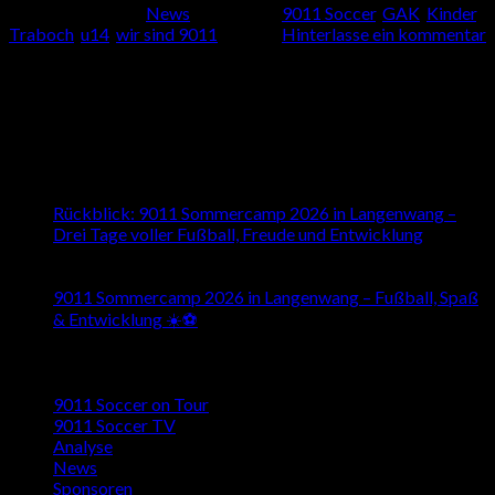
Veröffentlicht am
News
|
Markiert
9011 Soccer
,
GAK
,
Kinder
,
Traboch
,
u14
,
wir sind 9011
Hinterlasse ein kommentar
About us
Besuchen Sie uns auch auf den Sozialen Medien
Latest News
16
Juli
Rückblick: 9011 Sommercamp 2026 in Langenwang –
Drei Tage voller Fußball, Freude und Entwicklung
26
Mai
9011 Sommercamp 2026 in Langenwang – Fußball, Spaß
& Entwicklung ☀️⚽️
Kategorien
9011 Soccer on Tour
9011 Soccer TV
Analyse
News
Sponsoren