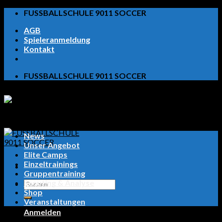
Skip
FUSSBALLSCHULE 9011 SOCCER
to
AGB
content
Spieleranmeldung
Kontakt
FUSSBALLSCHULE 9011 SOCCER
News
Unser Angebot
Elite Camps
Einzeltrainings
Gruppentraining
Scouting & Analyse
Suchen
Shop
nach:
Veranstaltungen
Anmelden