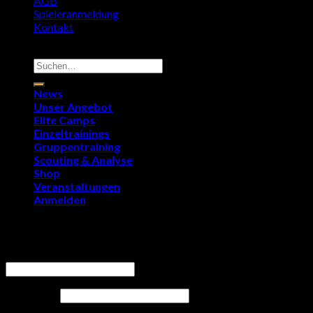
AGB
Spieleranmeldung
Kontakt
Copyright 2026 ©
9011Soccer.com
Suchen
nach:
News
Unser Angebot
Elite Camps
Einzeltrainings
Gruppentraining
Scouting & Analyse
Shop
Veranstaltungen
Anmelden
Anmelden
Benutzername oder E-Mail-Adresse
*
Passwort
*