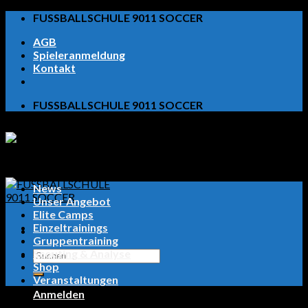
Skip
FUSSBALLSCHULE 9011 SOCCER
to
AGB
content
Spieleranmeldung
Kontakt
FUSSBALLSCHULE 9011 SOCCER
News
Unser Angebot
Elite Camps
Einzeltrainings
Gruppentraining
Scouting & Analyse
Suchen
Shop
nach:
Veranstaltungen
Anmelden