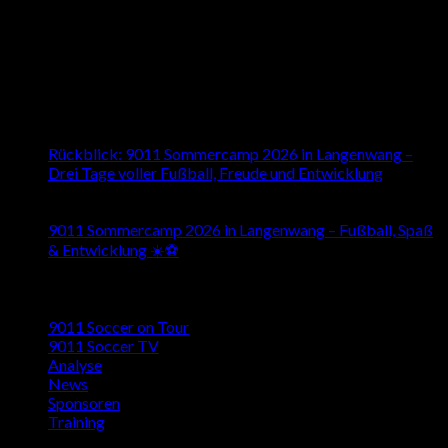
About us
Besuchen Sie uns auch auf den Sozialen Medien
Latest News
16
Juli
Rückblick: 9011 Sommercamp 2026 in Langenwang –
Drei Tage voller Fußball, Freude und Entwicklung
26
Mai
9011 Sommercamp 2026 in Langenwang – Fußball, Spaß
& Entwicklung ☀️⚽️
Kategorien
9011 Soccer on Tour
9011 Soccer TV
Analyse
News
Sponsoren
Training