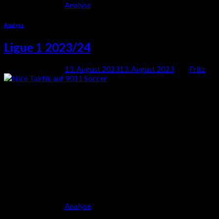
Veröffentlicht am
Analyse
Analyse
Ligue 1 2023/24
Veröffentlicht am
13. August 2023
13. August 2023
von
Fritz
13
Aug.
Die Ligue 1 wird seit einiger Zeit als „Liga der Talente“
bezeichnet – ein passender Titel, wenn man bedenkt, wie viele
aufregende junge Spieler ihr Können in Frankreichs höchster
Spielklasse verfeinert haben, bevor sie in jüngster Zeit zu
globalen Superstars aufstiegen, wie zum Beispiel der aktuelle
Napoli – Star Victor Osimhen, der 2020 von Lille in die Serie A
wechselte, oder William Saliba von Arsenal, der 2019 von Saint-
Étienne zu den Gunners wechselte.
Weiterlesen
→
Veröffentlicht am
Analyse