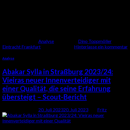
verschiedenen Facetten des Gameplays von Eintracht Frankfurt
befassen und ihre Taktiken , Stärken, Schwächen und
Schlüsselspieler analysieren. Außerdem konzentrieren wir uns in
dieser Analyse auf ihre Neuverpflichtungen in Form
eines Scout-Berichts .
Weiterlesen
→
Veröffentlicht am
Analyse
|
Markiert
Dino Toppmöller
,
Eintracht Frankfurt
Hinterlasse ein kommentar
Analyse
Abakar Sylla in Straßburg 2023/24:
Vieiras neuer Innenverteidiger mit
einer Qualität, die seine Erfahrung
übersteigt – Scout-Bericht
Veröffentlicht am
20. Juli 2023
20. Juli 2023
von
Fritz
20