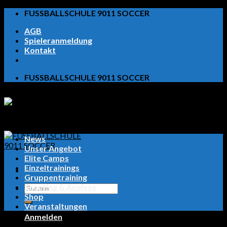
Skip
FUSSBALLSCHULE 9011 SOCCER
to
AGB
content
Spieleranmeldung
Kontakt
FUSSBALLSCHULE 9011 SOCCER
News
Unser Angebot
Elite Camps
Einzeltrainings
Gruppentraining
Scouting & Analyse
Suchen
Shop
nach:
Veranstaltungen
Anmelden