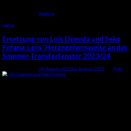
Weiterlesen
→
Veröffentlicht am
Analyse
Analyse
Ersetzung von Loïs Openda und Seko
Fofana: Lens‘ Herangehensweise an das
Sommer-Transferfenster 2023/24
Veröffentlicht am
26. August 2023
26. August 2023
von
Fritz
26
Aug.
Lens war in den vergangenen Saisons ein Vorbild für Klubs auf
der ganzen Welt, wie man mit einer soliden Strategie und
Stabilität im Klub sowie einer gesunden Portion intelligenter
Leute in Entscheidungspositionen effektiv wieder aufbauen und
regelmäßig über seine Verhältnisse konkurrieren kann.
Weiterlesen
→