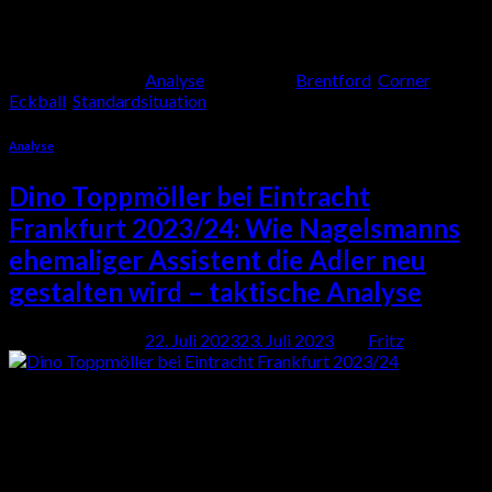
was etwa 27,5 Prozent entspricht.
Weiterlesen
→
Veröffentlicht am
Analyse
|
Markiert
Brentford
,
Corner
,
Eckball
,
Standardsituation
Analyse
Dino Toppmöller bei Eintracht
Frankfurt 2023/24: Wie Nagelsmanns
ehemaliger Assistent die Adler neu
gestalten wird – taktische Analyse
Veröffentlicht am
22. Juli 2023
23. Juli 2023
von
Fritz
22
Juli
Vor der Bundesliga-Saison 2023/24 wurde Dino Toppmöller als
neuer Cheftrainer von Eintracht Frankfurt bekannt gegeben . In
dieser taktischen Analyse werden wir uns mit den