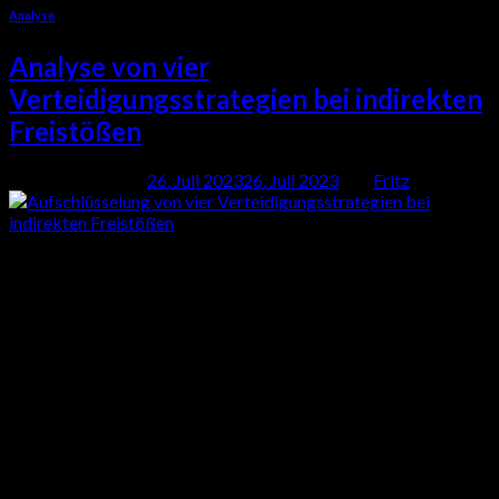
Analyse
Analyse von vier
Verteidigungsstrategien bei indirekten
Freistößen
Veröffentlicht am
26. Juli 2023
26. Juli 2023
von
Fritz
26
Juli
Standardsituationen sind ein wesentlicher Bestandteil des
höheren Fußballniveaus, da herausragende Mannschaften
ständig nach Möglichkeiten suchen, Gewinne zu erzielen und
sich zu übertreffen. Im Laufe der Zeit ist die Analyse von
Standardsituationen zu einem wichtigen Thema und einer
wesentlichen Angelegenheit für alle Teams geworden, sodass
Standardsituationen nicht mehr so ​​zufällig sind wie in der
Vergangenheit.
Weiterlesen
→