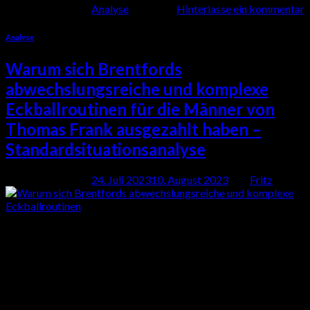
Veröffentlicht am
Analyse
Hinterlasse ein kommentar
Analyse
Warum sich Brentfords
abwechslungsreiche und komplexe
Eckballroutinen für die Männer von
Thomas Frank ausgezahlt haben –
Standardsituationsanalyse
Veröffentlicht am
24. Juli 2023
10. August 2023
von
Fritz
24
Juli
Brentford war in dieser Saison in der Premier League bei
Standardsituationen bemerkenswert. Sie liegen mit 16 Toren
neben Tottenham auf dem zweiten Platz und hinter Liverpool
mit 17 Toren. Die West-Londoner erzielten 16 ihrer 58 Tore in
der Premier League in dieser Saison nach Standardsituationen,