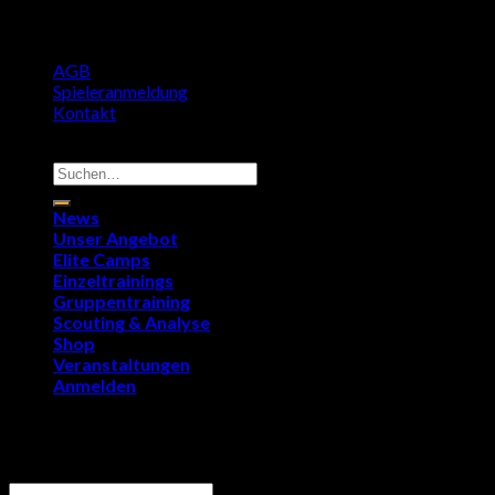
AGB
Spieleranmeldung
Kontakt
Copyright 2026 ©
9011Soccer.com
Suchen
nach:
News
Unser Angebot
Elite Camps
Einzeltrainings
Gruppentraining
Scouting & Analyse
Shop
Veranstaltungen
Anmelden
Anmelden
Benutzername oder E-Mail-Adresse
*