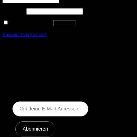
Passwort
*
Angemeldet bleiben
Anmelden
Passwort vergessen?
Entdecke mehr von
FUSSBALLSCHULE 9011
SOCCER
Jetzt abonnieren, um weiterzulesen und auf das
gesamte Archiv zuzugreifen.
Gib
deine
E-
Mail-
Adresse
Abonnieren
ein ...