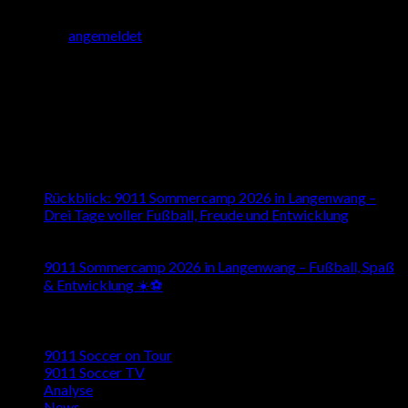
Du musst
angemeldet
sein, um einen Kommentar abzugeben.
About us
Besuchen Sie uns auch auf den Sozialen Medien
Latest News
16
Juli
Rückblick: 9011 Sommercamp 2026 in Langenwang –
Drei Tage voller Fußball, Freude und Entwicklung
26
Mai
9011 Sommercamp 2026 in Langenwang – Fußball, Spaß
& Entwicklung ☀️⚽️
Kategorien
9011 Soccer on Tour
9011 Soccer TV
Analyse
News