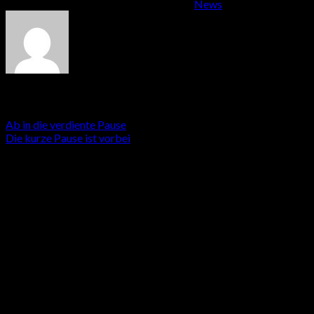
Dieser Eintrag wurde veröffentlicht am
News
. Setzte ein Leseze
Fritz
Ab in die verdiente Pause
Die kurze Pause ist vorbei