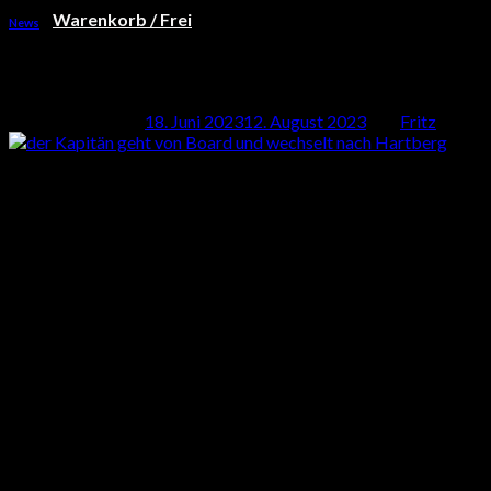
Warenkorb /
Frei
News
Es befinden sich keine Produkte im Warenkorb.
IT’S TIME TO SAY GOODBYE #23
Warenkorb
Veröffentlicht am
18. Juni 2023
12. August 2023
von
Fritz
Es befinden sich keine Produkte im Warenkorb.
18
Juni
Der Kapitän geht von Board, hier zu sitzen und diese Zeilen zu sch
für uns wie eine gute Seele die für Recht und Ordnung gesorgt hat
immer geholfen hat wenn jemand Hilfe brauchte.
Jetzt ist es aber an der Zeit für dich ein neues Kapitel aufzuschl
waren uns aber sicher das aus dir etwas
„werden kann“
, und gen
Luka wir danken dir das du für 2 Jahre unser Spieler – Teamkolleg
und beim Training gern gesehen)
Wir drücken dir die Daumen das du in Hartberg genauso durchsta
#wirsind9011 #dankeLuka #LB23 #itstimetosaygoodbye