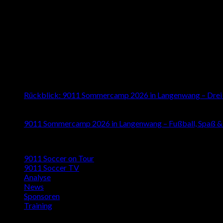
About us
Besuchen Sie uns auch auf den Sozialen Medien
Latest News
16
Juli
Rückblick: 9011 Sommercamp 2026 in Langenwang – Drei T
26
Mai
9011 Sommercamp 2026 in Langenwang – Fußball, Spaß &
Kategorien
9011 Soccer on Tour
9011 Soccer TV
Analyse
News
Sponsoren
Training
Signup for Newsletter