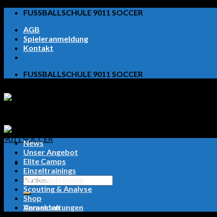
Skip
FUSSBALLSCHULE 9011 SOCCER
to
AGB
content
Spieleranmeldung
Kontakt
FUSSBALLSCHULE 9011 SOCCER
News
Unser Angebot
Elite Camps
Einzeltrainings
Suchen
Gruppentraining
nach:
Scouting & Analyse
Shop
Anmelden
Veranstaltungen