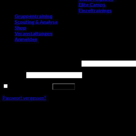
Elite Camps
Copyright 2026 ©
9011Soccer.com
Einzeltrainings
Gruppentraining
Scouting & Analyse
Shop
Veranstaltungen
Anmelden
Anmelden
Benutzername oder E-Mail-Adresse
*
Passwort
*
Angemeldet bleiben
Anmelden
Passwort vergessen?
Entdec
Jet