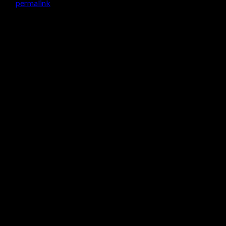
ichen
permalink
.