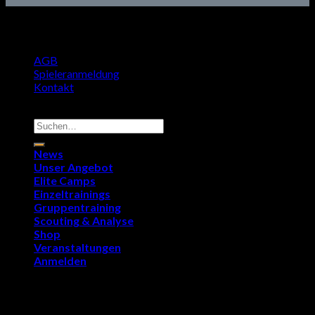
AGB
Spieleranmeldung
Kontakt
Copyright 2026 ©
9011Soccer.com
Suchen
nach:
News
Unser Angebot
Elite Camps
Einzeltrainings
Gruppentraining
Scouting & Analyse
Shop
Veranstaltungen
Anmelden
Anmelden