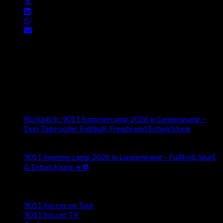
About us
Besuchen Sie uns auch auf den Sozialen Medien
Latest News
16
Juli
Rückblick: 9011 Sommercamp 2026 in Langenwang –
Drei Tage voller Fußball, Freude und Entwicklung
26
Mai
9011 Sommercamp 2026 in Langenwang – Fußball, Spaß
& Entwicklung ☀️⚽️
Kategorien
9011 Soccer on Tour
9011 Soccer TV