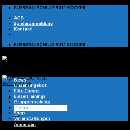
Skip
FUSSBALLSCHULE 9011 SOCCER
to
AGB
content
Spieleranmeldung
Kontakt
FUSSBALLSCHULE 9011 SOCCER
News
Unser Angebot
Elite Camps
Einzeltrainings
Gruppentraining
Scouting & Analyse
Suchen
Shop
nach:
Veranstaltungen
Anmelden